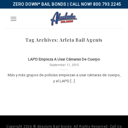
Skip
ZERO DOWN* BAIL BONDS | CALL NOW! 800.793.2245
to
content
Tag Archives:
Arleta Bail Agents
LAPD Empieza A Usar Cámaras De Cuerpo
September 11, 2015
Más y más grupos de policías empiezan a usar cámaras de cuerpo,
y el LAPD [...]
Copyright 2026 © Absolute Bail Bonds. All Rights Reserved. Call Us