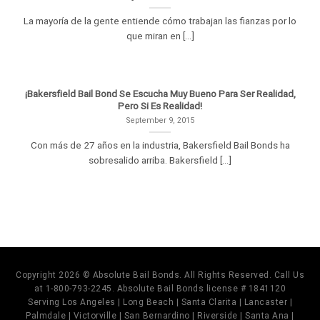
La mayoría de la gente entiende cómo trabajan las fianzas por lo
que miran en [...]
¡Bakersfield Bail Bond Se Escucha Muy Bueno Para Ser Realidad,
Pero Si Es Realidad!
September 9, 2015
Con más de 27 años en la industria, Bakersfield Bail Bonds ha
sobresalido arriba. Bakersfield [...]
Copyright 2026 © Absolute Bail Bonds. All Rights Reserved. Call Us
at 1-800-793-2245. Absolute Bail Bonds license # 1841120
Serving Los Angeles | Long Beach | Santa Clarita | Lancaster |
Palmdale | Victorville | San Bernardino | Riverside | Santa Ana |